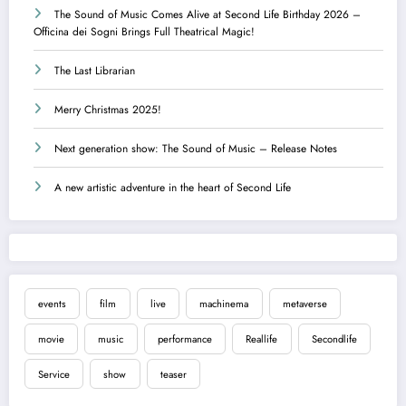
The Sound of Music Comes Alive at Second Life Birthday 2026 –
Officina dei Sogni Brings Full Theatrical Magic!
The Last Librarian
Merry Christmas 2025!
Next generation show: The Sound of Music – Release Notes
A new artistic adventure in the heart of Second Life
events
film
live
machinema
metaverse
movie
music
performance
Reallife
Secondlife
Service
show
teaser