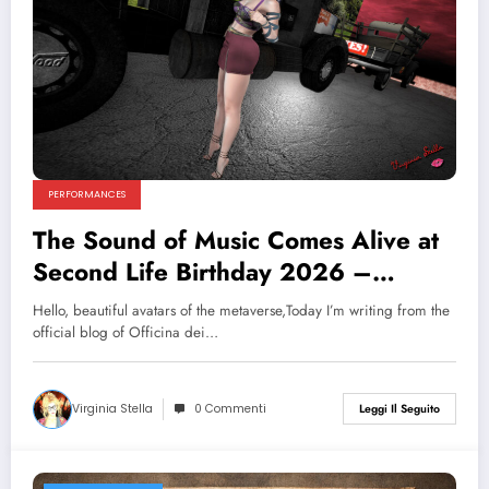
PERFORMANCES
The Sound of Music Comes Alive at
Second Life Birthday 2026 –
Officina dei Sogni Brings Full
Hello, beautiful avatars of the metaverse,Today I’m writing from the
Theatrical Magic!
official blog of Officina dei…
Virginia Stella
0 Commenti
Leggi Il Seguito