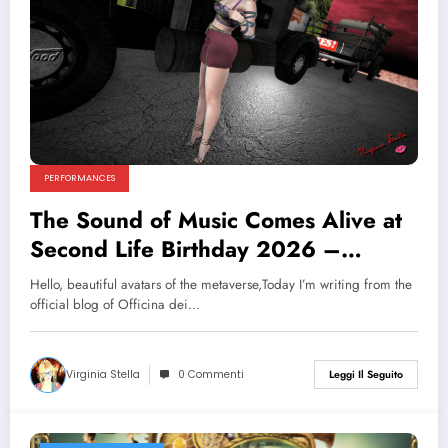
PERFORMANCES
The Sound of Music Comes Alive at
Second Life Birthday 2026 –
Officina dei Sogni Brings Full
Hello, beautiful avatars of the metaverse,Today I’m writing from the
Theatrical Magic!
official blog of Officina dei…
Virginia Stella
0 Commenti
Leggi Il Seguito