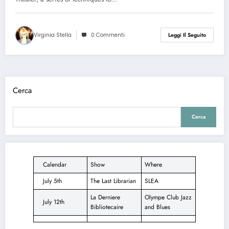
Virginia Stella
0 Commenti
Leggi Il Seguito
Cerca
Cerca
Calendar
Show
Where
July 5th
The Last Librarian
SLEA
La Derniere
Olympe Club Jazz
July 12th
Bibliotecaire
and Blues