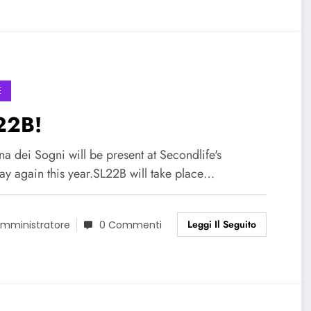
E
22B!
na dei Sogni will be present at Secondlife's
ay again this year.SL22B will take place…
Leggi Il Seguito
mministratore
0 Commenti