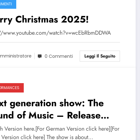
MENTI
rry Christmas 2025!
s://www.youtube.com/watch?v=wcEbRbmDDWA
Leggi Il Seguito
mministratore
0 Commenti
ORMANCES
t generation show: The
und of Music – Release
tes
sh Version here.[For German Version click here][For
n Version click here] The show is about…