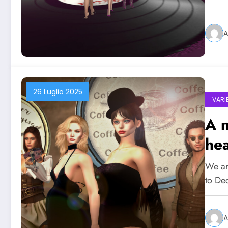
A
26 Luglio 2025
VARI
A n
hea
We ar
to De
A