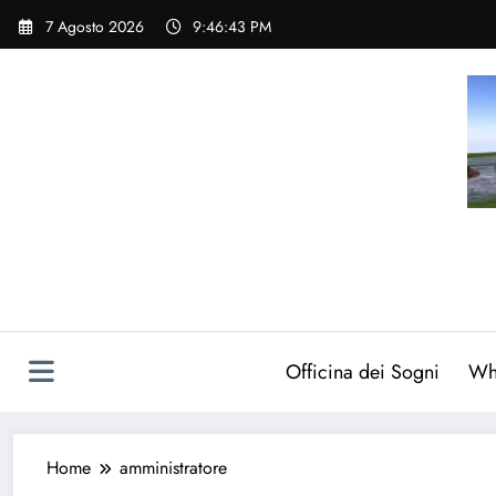
Vai
7 Agosto 2026
9:46:45 PM
al
contenuto
Officina dei Sogni
Wh
Home
amministratore