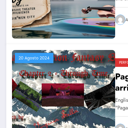
A
20 Agosto 2024
PERF
Pag
arr
Englis
"Paga