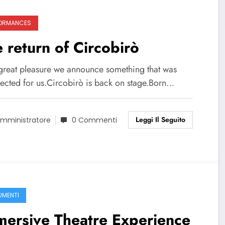
ORMANCES
 return of Circobirò
great pleasure we announce something that was
ected for us.Circobirò is back on stage.Born…
Leggi Il Seguito
mministratore
0 Commenti
MENTI
mersive Theatre Experience