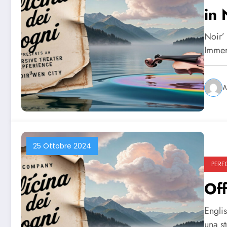
in 
Noir’
Immer
A
25 Ottobre 2024
PERF
Off
Englis
una st