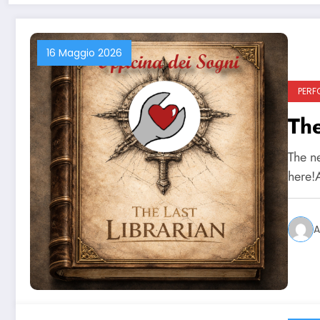
16 Maggio 2026
PERF
The
The n
here!A
A