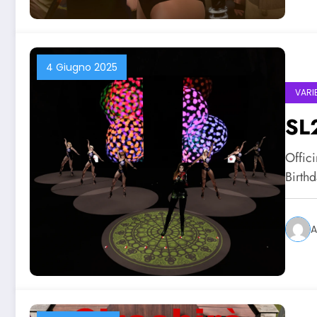
4 Giugno 2025
VARI
SL
Offici
Birthd
A