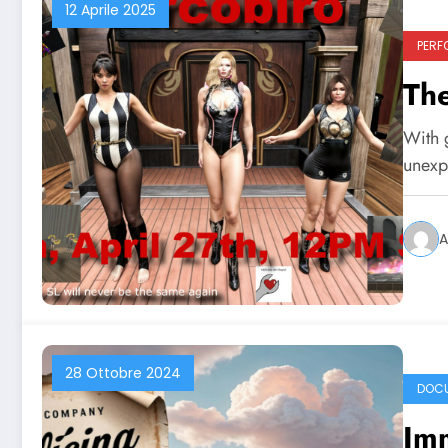
12 Aprile 2025
PERF
The
With 
unexp
A
28 Ottobre 2024
DOCU
Im