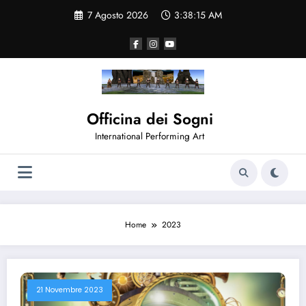
Vai
7 Agosto 2026
3:38:16 AM
al
contenuto
Officina dei Sogni
International Performing Art
Home
2023
21 Novembre 2023